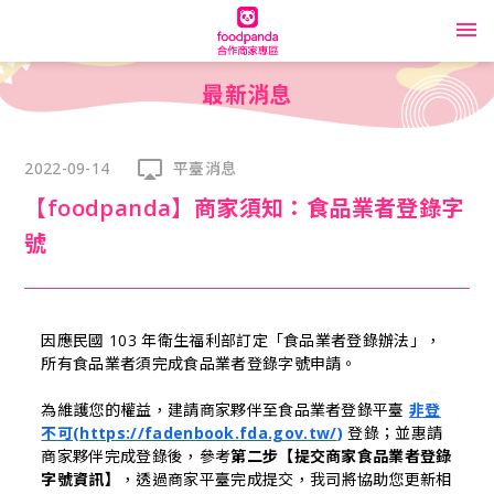
教學指南
最新消息
推廣我的餐廳
2022-09-14
平臺消息
加入我們
【foodpanda】商家須知：食品業者登錄字
號
公告區
foodpanda 商家商城
因應民國 103 年衛生福利部訂定「食品業者登錄辦法」，
所有食品業者須完成食品業者登錄字號申請。
閱讀專區
為維護您的權益，建請商家夥伴至食品業者登錄平臺
非登
登入商家平臺
不可
(
https://fadenbook.fda.gov.tw/
) 
登錄；並惠請
商家夥伴完成登錄後，
參考
第二步【提交商家食品業者登錄
字號資訊】
，透過
商家平臺完成提交，
我司將協助您更新相