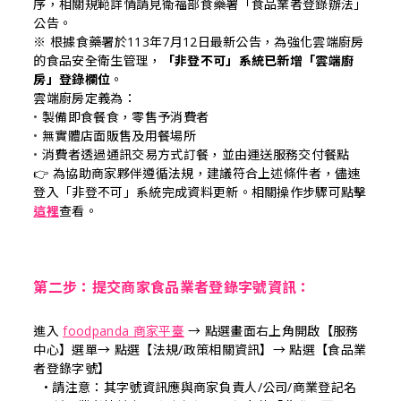
序，相關規範詳情請見衛福部食藥署「食品業者登錄辦法」
公告。
※ 
根據食藥署於113年7月12日最新公告，為強化雲端廚房
的食品安全衛生管理，
「非登不可」系統已新增「雲端廚
房」登錄欄位
。
雲端廚房定義為：
• 
製備即食餐食，零售予消費者
• 
無實體店面販售及用餐場所
• 
消費者透過通訊交易方式訂餐，並由運送服務交付餐點
👉 為協助商家夥伴遵循法規，建議符合上述條件者，儘速
登入「非登不可」系統完成資料更新。相關操作步驟可點擊
這裡
查看。
第二步：提交商家食品業者登錄字號資訊
：
進入
foodpanda 商家平臺
→ 
點選畫面右上角開啟【服務
中心】選單
→ 點選【法規/政策相關資訊】→ 點選【食品業
者登錄字號】
請注意：其字號資訊應與商家負責人/公司/商業登記名