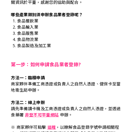
商家加入
關資訊於平
臺
，感謝您的協助與配合。
﻿哪些產業類別須申辦食品業者登錄呢？
食品餐飲業
食品輸入業
食品販售業
食品物流業
食品製造及加工業
第一步：如何申請食品業者登錄?
方法一：臨櫃申請
商家夥伴準備工商憑證或負責人之自然人憑證、健保卡至當
地衛生局申辦。
方法二：線上申辦
請先準備讀卡機及工商憑證或負責人之自然人憑證，並透過
食藥署
非登不可平臺網站
申辦。
※ 商家夥伴可點擊
這裡
，以瞭解食品登錄字號申請相關程