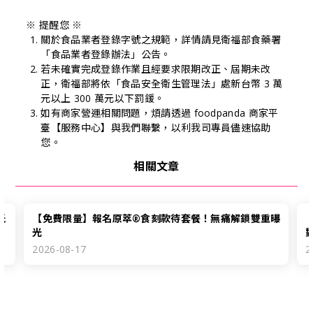
※ 
提醒您 
※ 
關於食品業者登錄字號之規範，詳情請見衛福部食藥署
「食品業者登錄辦法」公告。
若未確實完成登錄作業且經要求限期改正、屆期未改
正，衛福部將依「食品安全衛生管理法」處新台幣 3 萬
元以上 300 萬元以下罰鍰。
如有商家營運相關問題，煩請透過 foodpanda 商家平
臺【服務中心】與我們聯繫，以利我司專員儘速協助
您。
相關文章
低
【免費限量】報名原萃®食刻款待套餐！無痛解鎖雙重曝
【
光
2026-08-17
2